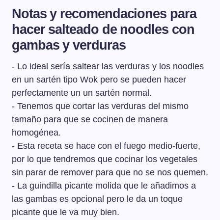
de las bases de toda la cocina Asiática. Los hay de
Notas y recomendaciones para
distintos tipos según de qué estén hechos, pero los más
hacer salteado de noodles con
comunes son los noodles de arroz y los noodles de trigo
y huevo. Los noodles también varían en su forma: los
gambas y verduras
hay redondos, planos, más finos, más gruesos,...
- Lo ideal sería saltear las verduras y los noodles
en un sartén tipo Wok pero se pueden hacer
perfectamente un un sartén normal.
- Tenemos que cortar las verduras del mismo
tamaño para que se cocinen de manera
homogénea.
- Esta receta se hace con el fuego medio-fuerte,
por lo que tendremos que cocinar los vegetales
sin parar de remover para que no se nos quemen.
- La guindilla picante molida que le añadimos a
las gambas es opcional pero le da un toque
picante que le va muy bien.