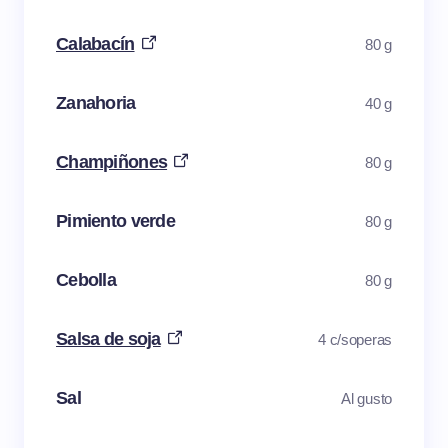
Calabacín
80 g
Zanahoria
40 g
Champiñones
80 g
Pimiento verde
80 g
Cebolla
80 g
Salsa de soja
4 c/soperas
Sal
Al gusto