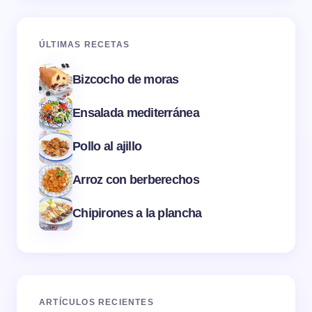
ÚLTIMAS RECETAS
Bizcocho de moras
Ensalada mediterránea
Pollo al ajillo
Arroz con berberechos
Chipirones a la plancha
ARTÍCULOS RECIENTES