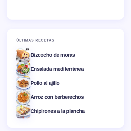
ÚLTIMAS RECETAS
Bizcocho de moras
Ensalada mediterránea
Pollo al ajillo
Arroz con berberechos
Chipirones a la plancha