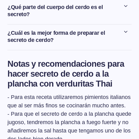
ibérico con mucha infiltración de grasa en el interior. Al
¿Qué parte del cuerpo del cerdo es el
tener tanta grasa infiltrada, las formas más apropiadas
secreto?
de cocinado son a la barbacoa o a la plancha porque se
El secreto de cerdo se sitúa en la parte interna del lomo,
pone crujiente por el exterior gracias a la grasa y queda
entre la paletilla y la panceta. Por eso se llama secreto,
¿Cuál es la mejor forma de preparar el
muy jugoso en el interior.
porque es un corte que está escondido entre la paletilla
secreto de cerdo?
y la panceta. Tiene forma de abanico y suele pesar unos
La mejor forma de preparar el secreto de cerdo es a la
200 g.
barbacoa o a la plancha. Al ser una pieza que tiene
Notas y recomendaciones para
tanta grasa infiltrada, las formas más apropiadas de
hacer secreto de cerdo a la
cocinado son estas dos porque la carne se pone
crujiente por el exterior gracias a la grasa y muy jugosa
plancha con verduritas Thai
en el interior.
- Para esta receta utilizaremos pimientos italianos
que al ser más finos se cocinarán mucho antes.
- Para que el secreto de cerdo a la plancha quede
jugoso, tendremos la plancha a fuego fuerte y no
añadiremos la sal hasta que tengamos uno de los