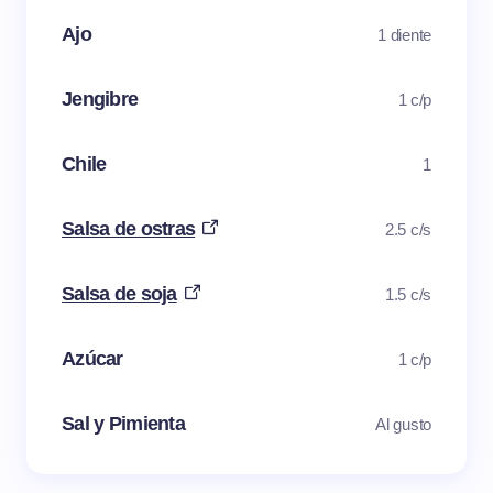
Ajo
1 diente
Jengibre
1 c/p
Chile
1
Salsa de ostras
2.5 c/s
Salsa de soja
1.5 c/s
Azúcar
1 c/p
Sal y Pimienta
Al gusto