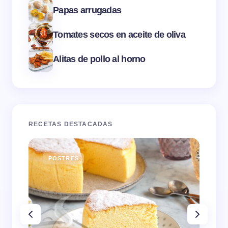
Papas arrugadas
Tomates secos en aceite de oliva
Alitas de pollo al horno
RECETAS DESTACADAS
POSTRES
E