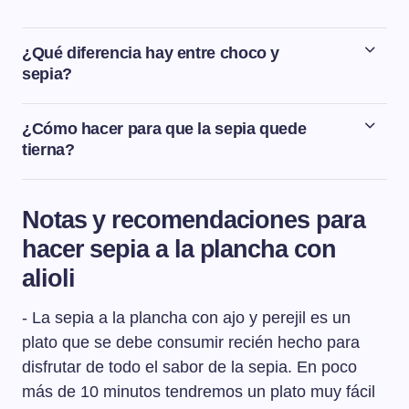
¿Qué diferencia hay entre choco y
sepia?
La sepia, el choco y la jibia son el mismo animal. La
principal diferencia en el nombre es por el tamaño, se
¿Cómo hacer para que la sepia quede
suele llamar choco a los ejemplares más pequeños y
tierna?
sepia o jibia a los más grandes. También varía el
Para que la sepia quede tierna es fundamental el punto
nombre según la zona geográfica, así en Andalucía y
de cocción, ni quedarnos cortos de tiempo ni pasarnos.
Galicia se le llama choco, en Cantabria se le llama jibia
Notas y recomendaciones para
Para hacer esta sepia a la plancha, la saltearemos
y en las regiones del Mediterráneo le llaman sepia.
hacer sepia a la plancha con
solamente durante un par de minutos.
alioli
- La sepia a la plancha con ajo y perejil es un
plato que se debe consumir recién hecho para
disfrutar de todo el sabor de la sepia. En poco
más de 10 minutos tendremos un plato muy fácil