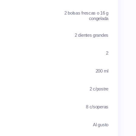
2 bolsas frescas o 16 g
congelada
2 dientes grandes
2
200 ml
2 c/postre
8 c/soperas
Al gusto