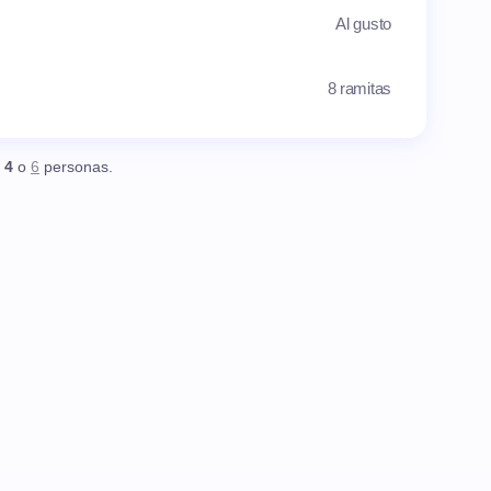
Al gusto
8 ramitas
,
4
o
6
personas.