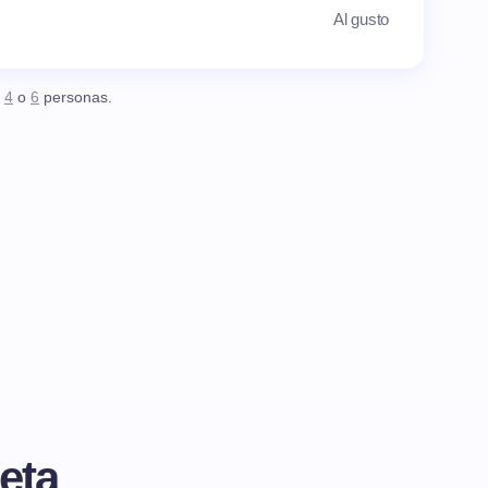
Al gusto
,
4
o
6
personas.
eta