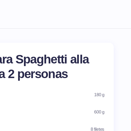
ra Spaghetti alla
a 2 personas
180 g
600 g
8 filetes