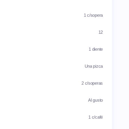
1 c/sopera
12
1 diente
Una pizca
2 c/soperas
Al gusto
1 c/café