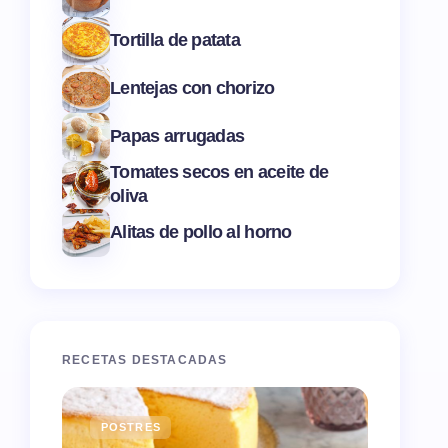
Tortilla de patata
Lentejas con chorizo
Papas arrugadas
Tomates secos en aceite de
oliva
Alitas de pollo al horno
RECETAS DESTACADAS
POSTRES
ENTR