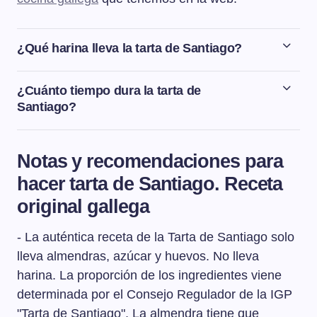
¿Qué harina lleva la tarta de Santiago?
La Tarta de Santiago se elabora únicamente con
almendra molida, no lleva harina. La proporción de los
¿Cuánto tiempo dura la tarta de
ingredientes viene determinada por el Consejo
Santiago?
Regulador de la IGP "Tarta de Santiago". La almendra
La tarta de Santiago aguanta varios días,
tiene que representar al menos un 33% del peso total de
preferiblemente bien tapada y sin necesidad de estar en
la Tarta de Santiago, el azúcar el 33% y el huevo el
Notas y recomendaciones para
la nevera.
25%.
hacer tarta de Santiago. Receta
original gallega
- La auténtica receta de la Tarta de Santiago solo
lleva almendras, azúcar y huevos. No lleva
harina. La proporción de los ingredientes viene
determinada por el Consejo Regulador de la IGP
"Tarta de Santiago". La almendra tiene que