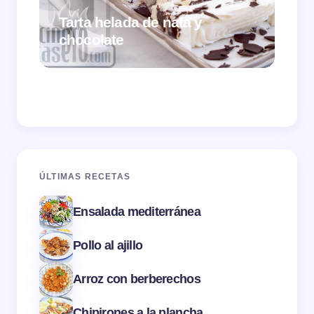
Tarta helada de nata y
chocolate
Cr
ÚLTIMAS RECETAS
Ensalada mediterránea
Pollo al ajillo
Arroz con berberechos
Chipirones a la plancha