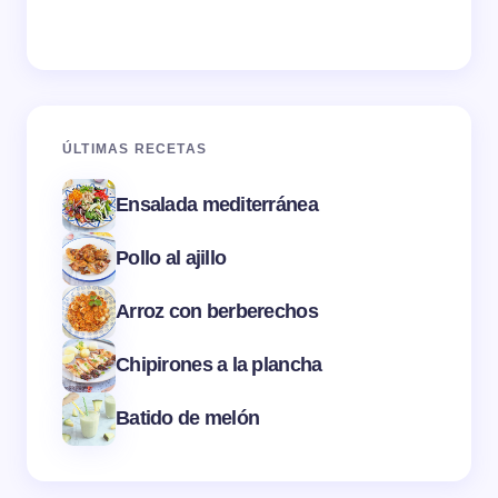
ÚLTIMAS RECETAS
Ensalada mediterránea
Pollo al ajillo
Arroz con berberechos
Chipirones a la plancha
Batido de melón