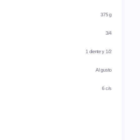
375 g
3/4
1 diente y 1/2
Al gusto
6 c/s