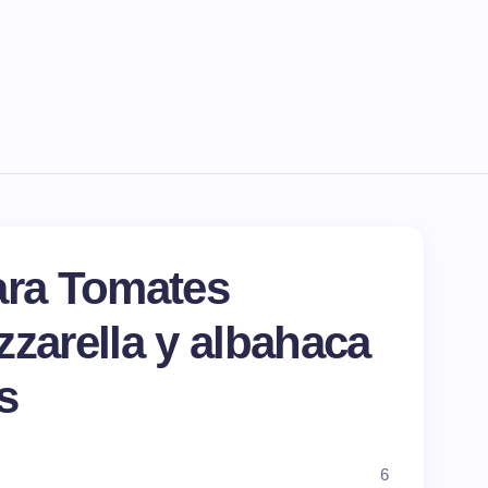
ara Tomates
zzarella y albahaca
s
6