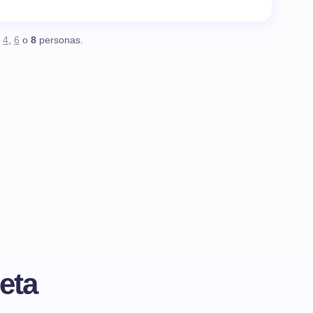
,
4
,
6
o
8
personas.
eta