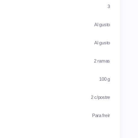
3
Al gusto
Al gusto
2 ramas
100 g
2 c/postre
Para freír