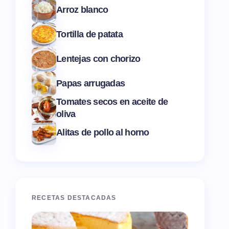
Arroz blanco
Tortilla de patata
Lentejas con chorizo
Papas arrugadas
Tomates secos en aceite de
oliva
Alitas de pollo al horno
RECETAS DESTACADAS