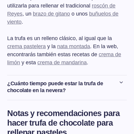
utilizarla para rellenar el tradicional
roscón de
Reyes
, un
brazo de gitano
o unos
buñuelos de
viento
.
La trufa es un relleno clásico, al igual que la
crema pastelera
y la
nata montada
. En la web,
encontrarás también estas recetas de
crema de
limón
y esta
crema de mandarina
.
¿Cuánto tiempo puede estar la trufa de
chocolate en la nevera?
La trufa o crema de chocolate es bastante delicada y es
mejor usarla recién montada, al igual que pasa con la
Notas y recomendaciones para
nata montada. Las elaboraciones que hagamos con la
hacer trufa de chocolate para
trufa, tipo roscón relleno o brazo de gitano relleno,
podemos conservarlas en la nevera dentro de un
rellenar pasteles