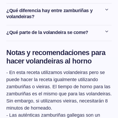
¿Qué diferencia hay entre zamburiñas y
volandeiras?
Para diferenciar las zamburiñas de las volandeiras
tendremos que fijarnos en los siguientes aspectos:
¿Qué parte de la volandeira se come?
La concha de la zamburiña es pequeña y más
Las partes que se comen de la volandeira son el
bien ovalada y es de un color violeta muy oscuro,
músculo, que es la parte de la carne de color blanco, y
prácticamente negro. La concha de la volandeira
Notas y recomendaciones para
la gónada o coral, que es lo que está pegado al músculo
es redonda y de un color marrón, más o menos
hacer volandeiras al horno
y es de un color naranja intenso.
oscuro.
La concha de la zamburiña no tiene las dos orejas
- En esta receta utilizamos volandeiras pero se
iguales, si no que una es mucho más grande que
puede hacer la receta igualmente utilizando
la otra. La concha de la volandeira tiene las dos
zamburiñas o vieiras. El tiempo de horno para las
orejas del mismo tamaño.
zamburiñas es el mismo que para las volandeiras.
Una vez abierta la zamburiña nos llamará la
Sin embargo, si utilizamos vieiras, necesitarán 8
atención el color del coral que es de un color
crema, prácticamente blanco, a diferencia de las
minutos de horneado.
volandeiras que tienen el coral de un color naranja
- Las auténticas zamburiñas gallegas son un