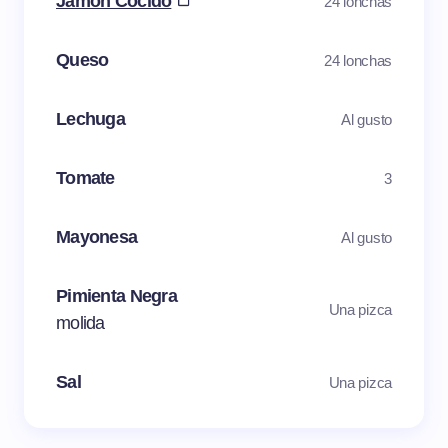
Jamón Cocido
24 lonchas
Queso
24 lonchas
Lechuga
Al gusto
Tomate
3
Mayonesa
Al gusto
Pimienta Negra
Una pizca
molida
Sal
Una pizca