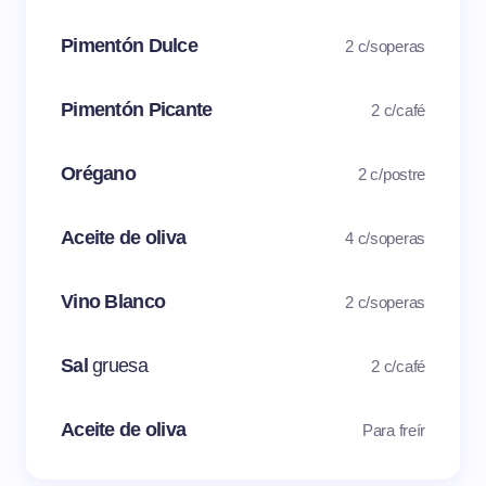
Pimentón Dulce
2 c/soperas
Pimentón Picante
2 c/café
Orégano
2 c/postre
Aceite de oliva
4 c/soperas
Vino Blanco
2 c/soperas
Sal
gruesa
2 c/café
Aceite de oliva
Para freír