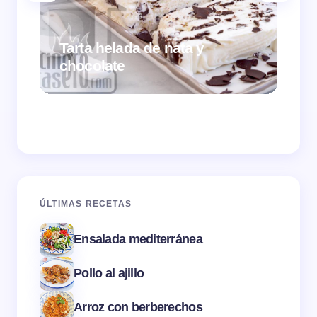
Tarta helada de nata y
chocolate
Cr
ÚLTIMAS RECETAS
Ensalada mediterránea
Pollo al ajillo
Arroz con berberechos