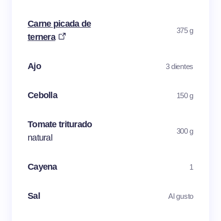
Carne picada de
375 g
ternera
Ajo
3 dientes
Cebolla
150 g
Tomate triturado
300 g
natural
Cayena
1
Sal
Al gusto