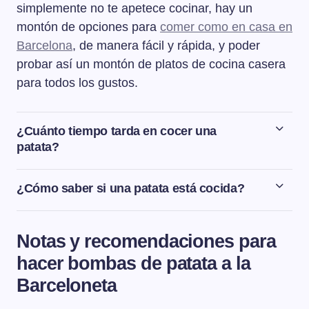
simplemente no te apetece cocinar, hay un
montón de opciones para
comer como en casa en
Barcelona
, de manera fácil y rápida, y poder
probar así un montón de platos de cocina casera
para todos los gustos.
¿Cuánto tiempo tarda en cocer una
patata?
El tiempo de cocción de las patatas va a depender del
tamaño de la patata. El tiempo de cocción para una
¿Cómo saber si una patata está cocida?
patata mediana de unos 140 g, cocida entera y sin pelar
Para comprobar si la patata está cocida, la pincharemos
es de entre 25 y 30 minutos.
con una brocheta o un cuchillo hasta el centro de la
Notas y recomendaciones para
patata. Si el cuchillo entra en la patata fácilmente y sin
hacer bombas de patata a la
resistencia, significa que la patata ya está cocida.
Barceloneta