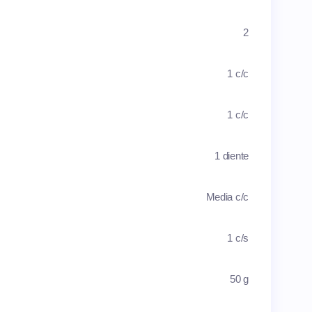
2
1 c/c
1 c/c
1 diente
Media c/c
1 c/s
50 g