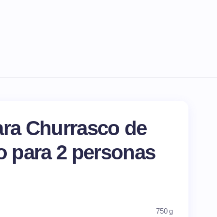
ara Churrasco de
no para
2
personas
750 g