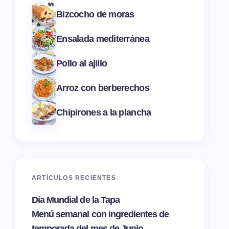
Bizcocho de moras
Ensalada mediterránea
Pollo al ajillo
Arroz con berberechos
Chipirones a la plancha
ARTÍCULOS RECIENTES
Día Mundial de la Tapa
Menú semanal con ingredientes de
temporada del mes de Junio