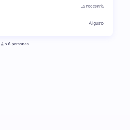
La necesaria
Al gusto
,
4
o
6
personas.