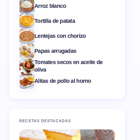
Arroz blanco
Tortilla de patata
Lentejas con chorizo
Papas arrugadas
Tomates secos en aceite de
oliva
Alitas de pollo al horno
RECETAS DESTACADAS