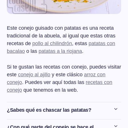
Este conejo guisado con patatas es una receta
tradicional de la abuela, al igual que estas otras
recetas de
pollo al chilindrón
, estas
patatas con
bacalao
o las
patatas a la riojana
.
Si te gustan las recetas con conejo, puedes visitar
este
conejo al ajillo
y este clásico
arroz con
conejo
. Puedes ver aquí todas las
recetas con
conejo
que tenemos en la web.
¿Sabes qué es chascar las patatas?
Chascar las patatas es una forma de cortar patatas, de
manera que arrancamos la patata en vez de darle un
¿Con qué parte del conejo se hace el