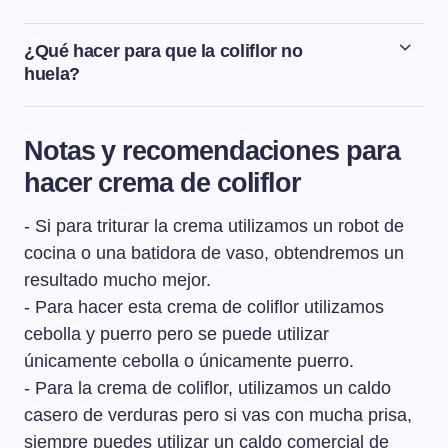
Una crema de coliflor aguanta en la nevera, dentro de
un táper o un recipiente bien cerrado, hasta 2 días.
¿Qué hacer para que la coliflor no
huela?
Un truco para cocinar la coliflor sin olor es añadir leche
al agua de cocción de la coliflor o como en el caso de
Notas y recomendaciones para
esta crema, al caldo de verduras. Otro consejo para
hacer crema de coliflor
evitar el olor es no sobrecocer la coliflor.
- Si para triturar la crema utilizamos un robot de
cocina o una batidora de vaso, obtendremos un
resultado mucho mejor.
- Para hacer esta crema de coliflor utilizamos
cebolla y puerro pero se puede utilizar
únicamente cebolla o únicamente puerro.
- Para la crema de coliflor, utilizamos un caldo
casero de verduras pero si vas con mucha prisa,
siempre puedes utilizar un caldo comercial de