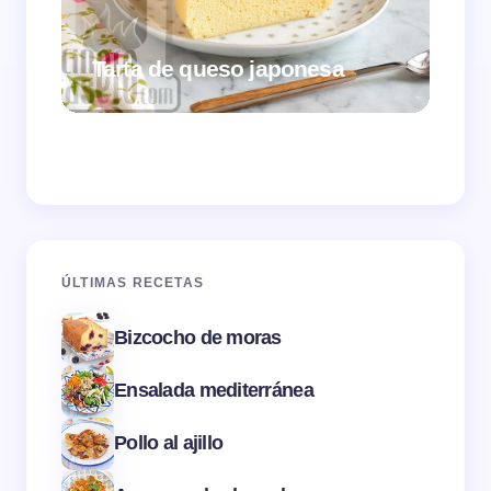
Tarta de queso japonesa
Cr
ÚLTIMAS RECETAS
Bizcocho de moras
Ensalada mediterránea
Pollo al ajillo