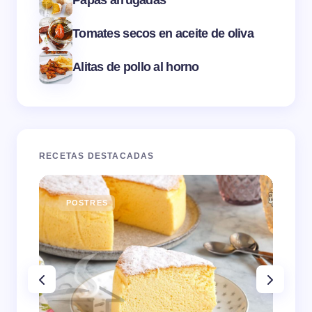
Papas arrugadas
Tomates secos en aceite de oliva
Alitas de pollo al horno
RECETAS DESTACADAS
POSTRES
E