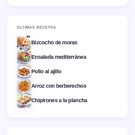
ÚLTIMAS RECETAS
Bizcocho de moras
Ensalada mediterránea
Pollo al ajillo
Arroz con berberechos
Chipirones a la plancha