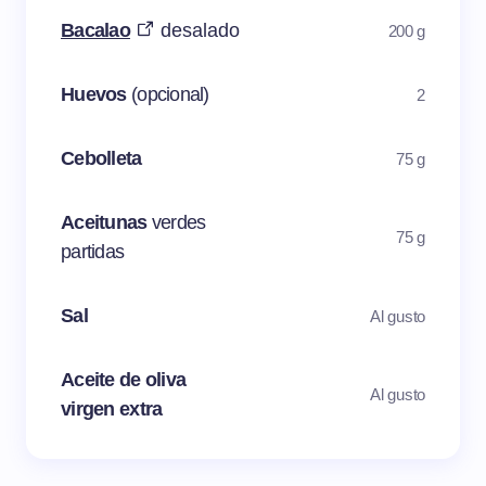
Bacalao
desalado
200 g
Huevos
(opcional)
2
Cebolleta
75 g
Aceitunas
verdes
75 g
partidas
Sal
Al gusto
Aceite de oliva
Al gusto
virgen extra