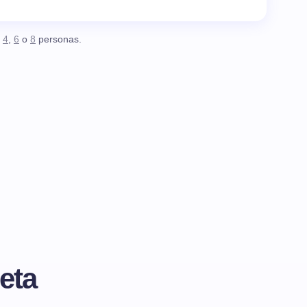
,
4
,
6
o
8
personas.
eta