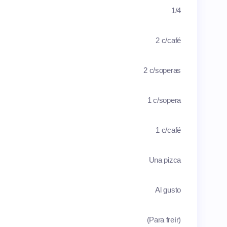
1/4
2 c/café
2 c/soperas
1 c/sopera
1 c/café
Una pizca
Al gusto
(Para freír)