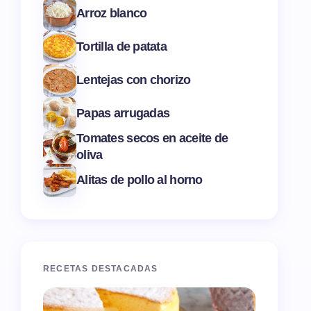
Arroz blanco
Tortilla de patata
Lentejas con chorizo
Papas arrugadas
Tomates secos en aceite de
oliva
Alitas de pollo al horno
RECETAS DESTACADAS