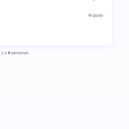
Al gusto
,
4
o
6
personas.