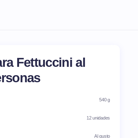
ra Fettuccini al
ersonas
540 g
12 unidades
Al gusto