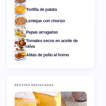
Tortilla de patata
Lentejas con chorizo
Papas arrugadas
Tomates secos en aceite de
oliva
Alitas de pollo al horno
RECETAS DESTACADAS
POSTRES
ENTR