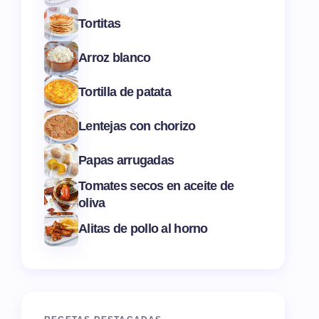
Tortitas
Arroz blanco
Tortilla de patata
Lentejas con chorizo
Papas arrugadas
Tomates secos en aceite de
oliva
Alitas de pollo al horno