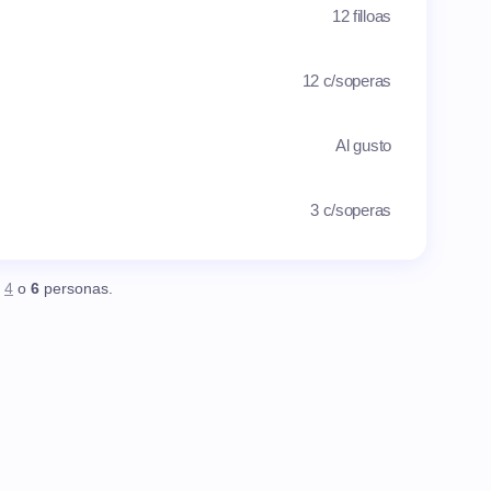
12 filloas
12 c/soperas
Al gusto
3 c/soperas
,
4
o
6
personas.