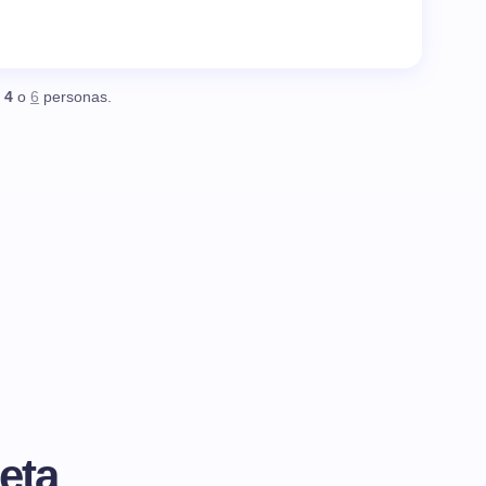
,
4
o
6
personas.
eta