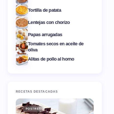
Tortilla de patata
Lentejas con chorizo
Papas arrugadas
Tomates secos en aceite de
oliva
Alitas de pollo al horno
RECETAS DESTACADAS
POSTRES
ENTR