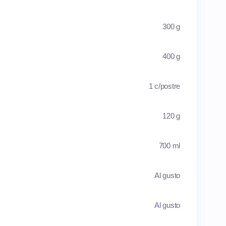
300 g
400 g
1 c/postre
120 g
700 ml
Al gusto
Al gusto