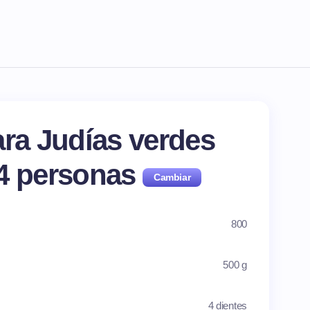
ara Judías verdes
4
personas
800
500 g
4 dientes