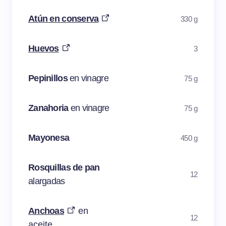
Atún en conserva
330 g
Huevos
3
Pepinillos
en vinagre
75 g
Zanahoria
en vinagre
75 g
Mayonesa
450 g
Rosquillas de pan
12
alargadas
Anchoas
en
12
aceite