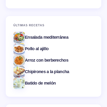
ÚLTIMAS RECETAS
Ensalada mediterránea
Pollo al ajillo
Arroz con berberechos
Chipirones a la plancha
Batido de melón