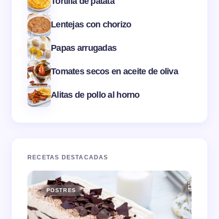
Tortilla de patata
Lentejas con chorizo
Papas arrugadas
Tomates secos en aceite de oliva
Alitas de pollo al horno
RECETAS DESTACADAS
POSTRES
E