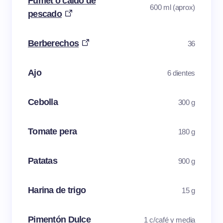
Fumet o caldo de
600 ml (aprox)
pescado
Berberechos
36
Ajo
6 dientes
Cebolla
300 g
Tomate pera
180 g
Patatas
900 g
Harina de trigo
15 g
Pimentón Dulce
1 c/café y media