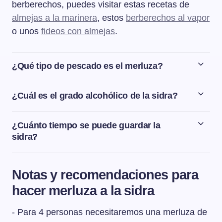
berberechos, puedes visitar estas recetas de
almejas a la marinera
, estos
berberechos al vapor
o unos
fideos con almejas
.
¿Qué tipo de pescado es el merluza?
La merluza es un pescado blanco y de agua salada.
Hay una gran variedad de merluzas pero podemos decir
¿Cuál es el grado alcohólico de la sidra?
que las más conocidas son la merluza europea común,
La sidra natural es una bebida alcohólica de baja
la merluza argentina y la merluza austral. La merluza es
graduación ya que tiene entre 5 y 6 grados de alcohol.
¿Cuánto tiempo se puede guardar la
uno de los pescados más consumidos en España,
sidra?
siendo las preparaciones más comunes a la romana, a
La sidra natural no tiene fecha de caducidad pero sí se
la gallega, en salsa verde y al horno.
recomienda tomarla en el plazo de un año siguiente a
Notas y recomendaciones para
su embotellado para que estén en óptimas condiciones
hacer merluza a la sidra
todas sus cualidades.
- Para 4 personas necesitaremos una merluza de