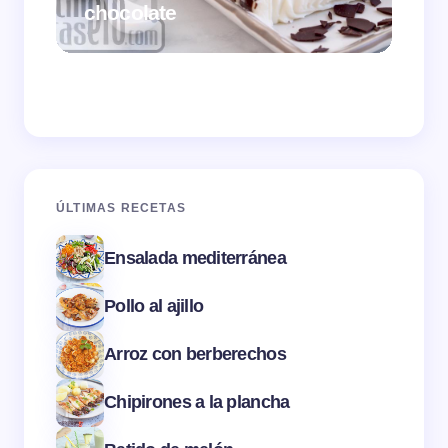
chocolate
Cr
ÚLTIMAS RECETAS
Ensalada mediterránea
Pollo al ajillo
Arroz con berberechos
Chipirones a la plancha