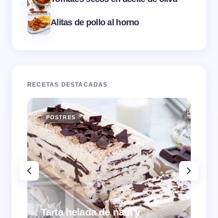
Alitas de pollo al horno
RECETAS DESTACADAS
POSTRES
E
Tarta helada de nata y