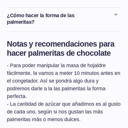
¿Cómo hacer la forma de las
palmeritas?
Para hacer la forma de las palmeritas y que nos queden
perfectas, vamos a plegar la masa y no a enrollarla.
Notas y recomendaciones para
Empezamos por cada extremo haciendo un pliegue de
hacer palmeritas de chocolate
unos 3 cm y espolvoreando azúcar por encima.
Seguimos haciendo pliegues hasta que la masa se
- Para poder manipular la masa de hojaldre
encuentre en el centro y en ese momento vamos a
doblar un pliegue encima del otro. Hacemos un poco de
fácilmente, la vamos a meter 10 minutos antes en
presión con un rodillo para compactar la forma de la
el congelador. Así se pondrá algo dura y
masa y ya podemos empezar a cortar las palmeritas.
podremos darle a la las palmeritas la forma
perfecta.
- La cantidad de azúcar que añadimos es al gusto
de cada uno, según si nos gustan las más
palmeritas más o menos dulces.