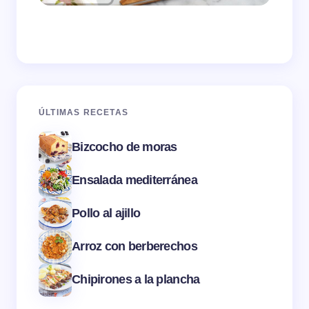
ÚLTIMAS RECETAS
Bizcocho de moras
Ensalada mediterránea
Pollo al ajillo
Arroz con berberechos
Chipirones a la plancha