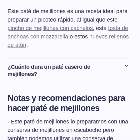
Este paté de mejillones es una receta ideal para
preparar un picoteo rápido, al igual que este
pincho de mejillones con cachelos
, esta
tosta de
anchoas con mozzarella
o estos
huevos rellenos
de atún
.
¿Cuánto dura un paté casero de
mejillones?
Un paté casero de mejillones aguanta en la nevera,
dentro de un táper o un recipiente bien cerrado, un
Notas y recomendaciones para
máximo de 2 días.
hacer paté de mejillones
- Este paté de mejillones lo preparamos con una
conserva de mejillones en escabeche pero
también podemos utilizar una conserva de