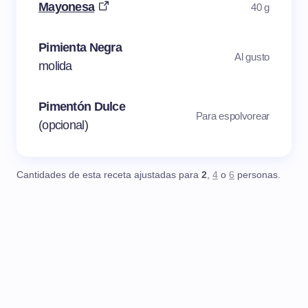
Mayonesa
40 g
Pimienta Negra
Al gusto
molida
Pimentón Dulce
Para espolvorear
(opcional)
Cantidades de esta receta ajustadas para
2
,
4
o
6
personas.