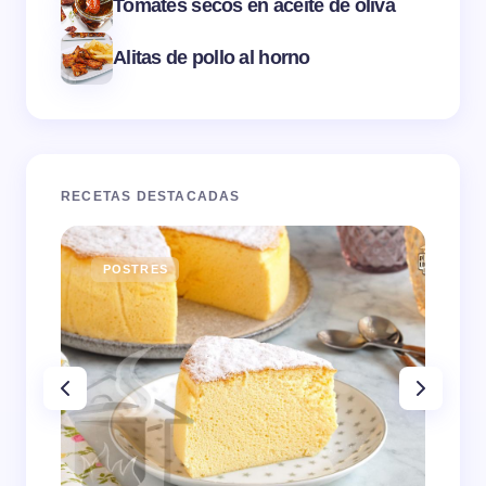
Tomates secos en aceite de oliva
Alitas de pollo al horno
RECETAS DESTACADAS
POSTRES
E