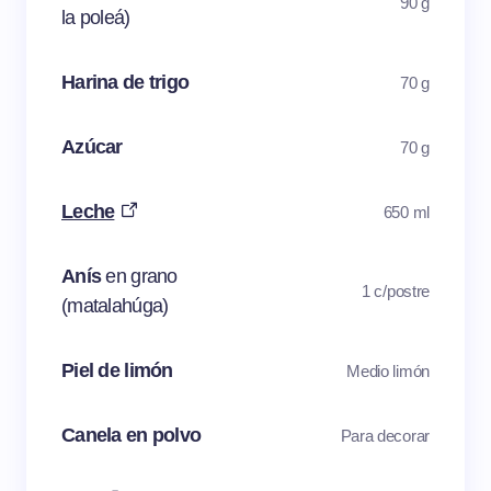
90 g
la poleá)
Harina de trigo
70 g
Azúcar
70 g
Leche
650 ml
Anís
en grano
1 c/postre
(matalahúga)
Piel de limón
Medio limón
Canela en polvo
Para decorar