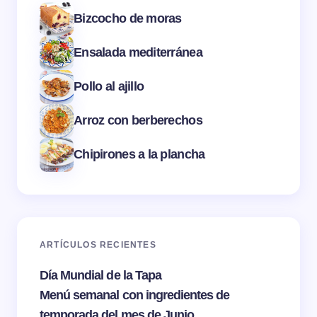
Bizcocho de moras
Ensalada mediterránea
Pollo al ajillo
Arroz con berberechos
Chipirones a la plancha
ARTÍCULOS RECIENTES
Día Mundial de la Tapa
Menú semanal con ingredientes de
temporada del mes de Junio