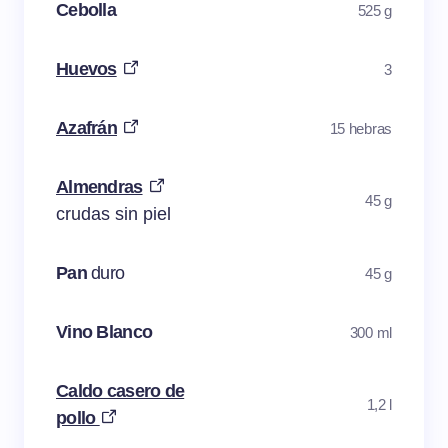
Cebolla
525 g
Huevos
3
Azafrán
15 hebras
Almendras
45 g
crudas sin piel
Pan
duro
45 g
Vino Blanco
300 ml
Caldo casero de
1,2 l
pollo