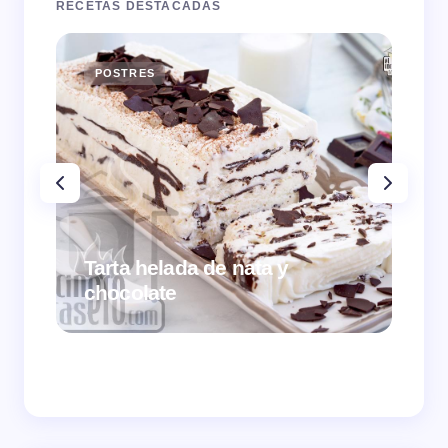
RECETAS DESTACADAS
POSTRES
E
Tarta helada de nata y
chocolate
Cr