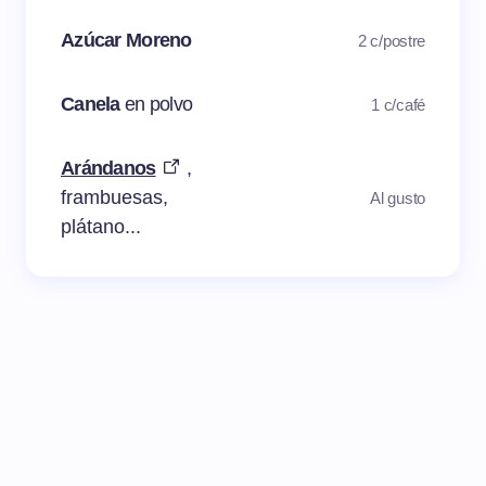
Azúcar Moreno
2 c/postre
Canela
en polvo
1 c/café
Arándanos
,
frambuesas,
Al gusto
plátano...