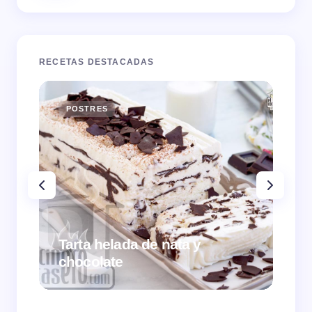
RECETAS DESTACADAS
POSTRES
E
Tarta helada de nata y
chocolate
Cr