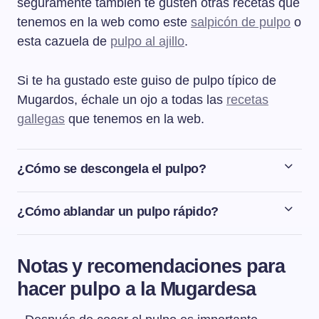
seguramente también te gusten otras recetas que
tenemos en la web como este
salpicón de pulpo
o
esta cazuela de
pulpo al ajillo
.
Si te ha gustado este guiso de pulpo típico de
Mugardos, échale un ojo a todas las
recetas
gallegas
que tenemos en la web.
¿Cómo se descongela el pulpo?
Para descongelar el pulpo, lo sacaremos del congelador
con 24 horas de antelación y lo dejaremos descongelar
¿Cómo ablandar un pulpo rápido?
lentamente en la nevera. Preferiblemente lo
Para cocinar el pulpo y que nos quede tierno hace falta
colocaremos en un recipiente amplio con una rejilla
romperle las fibras. Para ello es necesario congelarlo
debajo, para que no esté en contacto con el agua de la
Notas y recomendaciones para
durante 2 o 3 días. Si no disponemos de ese tiempo
congelación.
hacer pulpo a la Mugardesa
para congelarlo, la única opción sería hacerlo como se
hacía antiguamente, golpeándolo contra una superficie