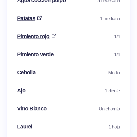
Agua cocción pulpo
La necesaria
Patatas
1 mediana
Pimiento rojo
1/4
Pimiento verde
1/4
Cebolla
Media
Ajo
1 diente
Vino Blanco
Un chorrito
Laurel
1 hoja