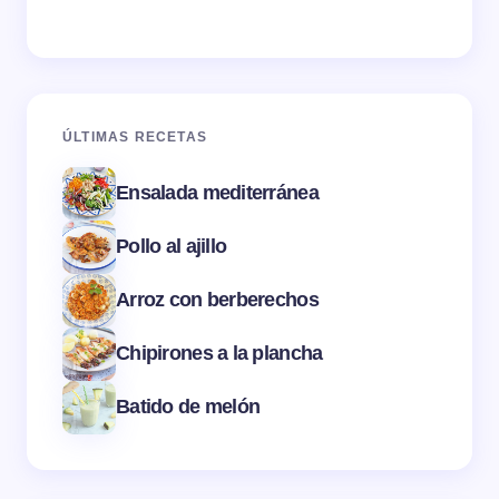
ÚLTIMAS RECETAS
Ensalada mediterránea
Pollo al ajillo
Arroz con berberechos
Chipirones a la plancha
Batido de melón