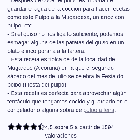
- Después de cocer el pulpo es importante
dura durante unos minutos. Lo que en Galicia se conoce
como mazar el pulpo. Existe una tradición marinera que
guardar el agua de la cocción para hacer recetas
dice que hay que mazarlo 33 veces para que quede
como este Pulpo a la Mugardesa, un arroz con
tierno.
pulpo, etc.
- Si el guiso no nos liga lo suficiente, podemos
esmagar alguna de las patatas del guiso en un
plato e incorporarla a la tartera.
- Esta receta es típica de de la localidad de
Mugardos (A coruña) en la que el segundo
sábado del mes de julio se celebra la Festa do
polbo (Fiesta del pulpo).
- Esta receta es perfecta para aprovechar algún
tentáculo que tengamos cocido y guardado en el
congelador o alguna sobra de
pulpo á feira
.
4,5 sobre 5 a partir de 1594
valoraciones