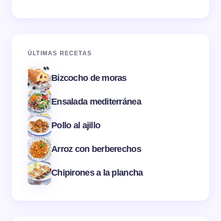
ÚLTIMAS RECETAS
Bizcocho de moras
Ensalada mediterránea
Pollo al ajillo
Arroz con berberechos
Chipirones a la plancha