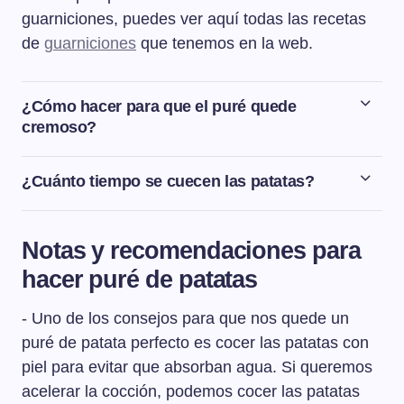
guarniciones, puedes ver aquí todas las recetas
de
guarniciones
que tenemos en la web.
¿Cómo hacer para que el puré quede
cremoso?
Para que el puré de patata o puré de papa nos quede
cremoso tendremos que añadir mantequilla a la mezcla
¿Cuánto tiempo se cuecen las patatas?
del puré. Cuanta más cantidad de mantequilla, más
El tiempo de cocción de las patatas va a depender del
cremoso nos quedará el puré.
tipo de patata y de su tamaño. Coceremos la patata a
Notas y recomendaciones para
fuego medio durante 15 o 20 minutos y un poco más si
hacer puré de patatas
su tamaño es mayor. Para comprobar el punto de
cocción, se puede pinchar con un brocheta o un
- Uno de los consejos para que nos quede un
cuchillo. Si el cuchillo entra y salen con facilidad, la
patata ya está cocida.
puré de patata perfecto es cocer las patatas con
piel para evitar que absorban agua. Si queremos
acelerar la cocción, podemos cocer las patatas