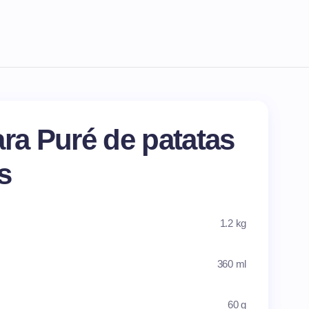
ara Puré de patatas
s
1.2 kg
360 ml
60 g