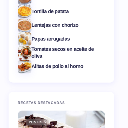
Tortilla de patata
Lentejas con chorizo
Papas arrugadas
Tomates secos en aceite de
oliva
Alitas de pollo al horno
RECETAS DESTACADAS
POSTRES
ENTR