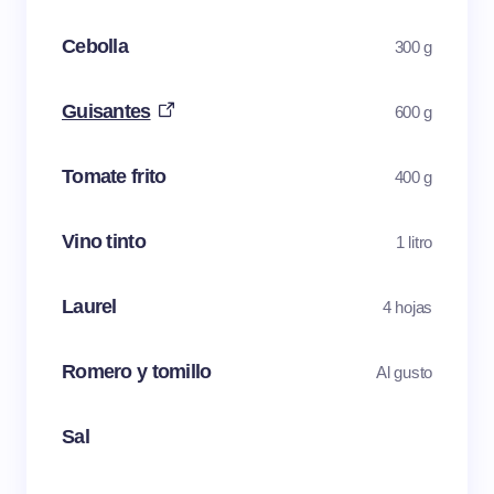
Cebolla
300 g
Guisantes
600 g
Tomate frito
400 g
Vino tinto
1 litro
Laurel
4 hojas
Romero y tomillo
Al gusto
Sal