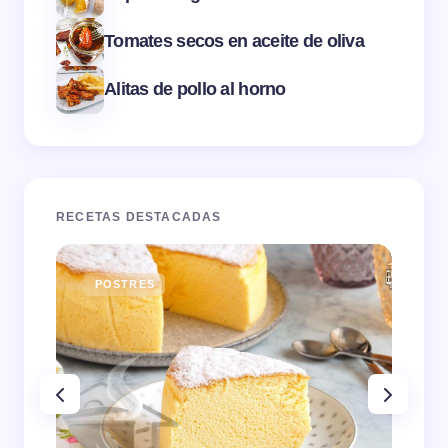
Tomates secos en aceite de oliva
Alitas de pollo al horno
RECETAS DESTACADAS
POSTRES
E