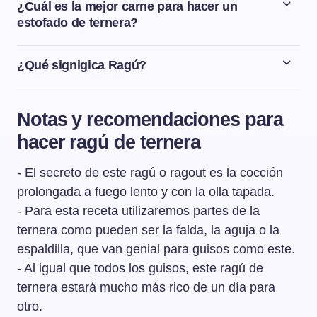
¿Cuál es la mejor carne para hacer un
estofado de ternera?
Para hacer un estofado de ternera, las mejores piezas
son la falda, la aguja o la espaldilla.
¿Qué signigica Ragú?
Ragú o ragout es un término que viene del francés y que
significa “dar gusto, despertar el deseo”.
Notas y recomendaciones para
hacer ragú de ternera
- El secreto de este ragú o ragout es la cocción
prolongada a fuego lento y con la olla tapada.
- Para esta receta utilizaremos partes de la
ternera como pueden ser la falda, la aguja o la
espaldilla, que van genial para guisos como este.
- Al igual que todos los guisos, este ragú de
ternera estará mucho más rico de un día para
otro.