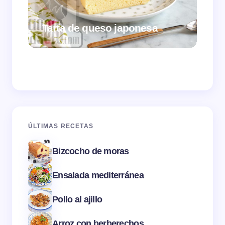
Tarta de queso japonesa
Cr
ÚLTIMAS RECETAS
Bizcocho de moras
Ensalada mediterránea
Pollo al ajillo
Arroz con berberechos