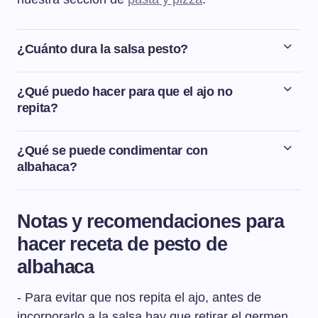
¿Cuánto dura la salsa pesto?
La salsa pesto dura bien guardada en la nevera dentro
de un táper o un recipiente bien cerrado unos 2-3 días.
¿Qué puedo hacer para que el ajo no
repita?
Para que el ajo no repita es fundamental sacarle el
germen que tiene en el interior.
¿Qué se puede condimentar con
albahaca?
Hay un montón de recetas en las que se puede utilizar
la albahaca como condimento. Seguramente las recetas
Notas y recomendaciones para
con albahaca más conocidas son la salsa pesto y la
hacer receta de pesto de
ensalada caprese
pero también se puede utilizar en
platos de carnes, pescados, sopas e incluso en postres.
albahaca
- Para evitar que nos repita el ajo, antes de
incorporarlo a la salsa hay que retirar el germen