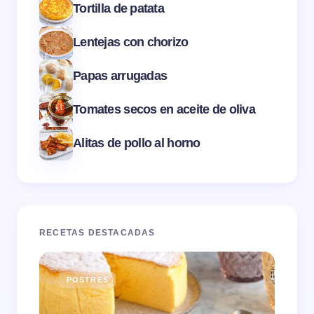
Tortilla de patata
Lentejas con chorizo
Papas arrugadas
Tomates secos en aceite de oliva
Alitas de pollo al horno
RECETAS DESTACADAS
POSTRES
E