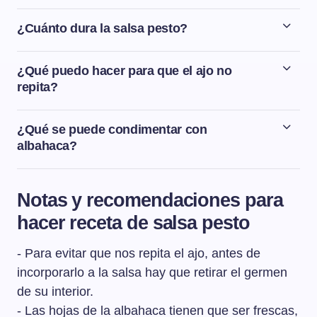
¿Cuánto dura la salsa pesto?
La salsa pesto dura bien guardada en la nevera dentro
de un táper o un recipiente bien cerrado unos 2-3 días.
¿Qué puedo hacer para que el ajo no
repita?
Para que el ajo no repita es fundamental sacarle el
germen que tiene en el interior.
¿Qué se puede condimentar con
albahaca?
Hay un montón de recetas en las que se puede utilizar
la albahaca como condimento. Seguramente las recetas
Notas y recomendaciones para
con albahaca más conocidas son la salsa pesto y la
hacer receta de salsa pesto
ensalada caprese
pero también se puede utilizar en
platos de carnes, pescados, sopas e incluso en postres.
- Para evitar que nos repita el ajo, antes de
incorporarlo a la salsa hay que retirar el germen
de su interior.
- Las hojas de la albahaca tienen que ser frescas,