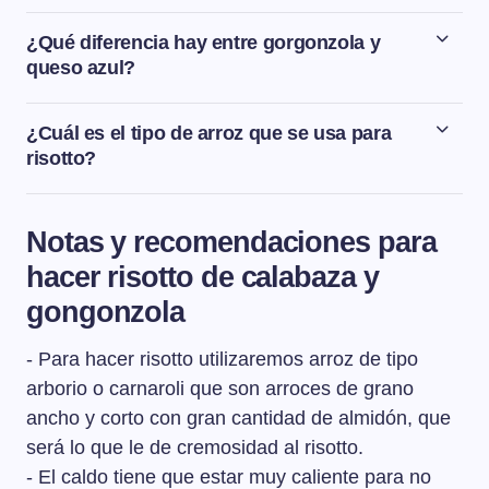
¿Qué diferencia hay entre gorgonzola y
queso azul?
El queso gorgonzola es un tipo de queso azul de origen
italiano y seguramente sea uno de los quesos azules
¿Cuál es el tipo de arroz que se usa para
más famosos del mundo.
risotto?
El tipo de arroz que se usa para hacer un risotto es el
arroz de la variedad arborio o de la variedad carnaroli,
Notas y recomendaciones para
ya que son arroces de grano ancho y corto con gran
hacer risotto de calabaza y
cantidad de almidón, que es lo que le va dar la
cremosidad al risotto.
gongonzola
- Para hacer risotto utilizaremos arroz de tipo
arborio o carnaroli que son arroces de grano
ancho y corto con gran cantidad de almidón, que
será lo que le de cremosidad al risotto.
- El caldo tiene que estar muy caliente para no