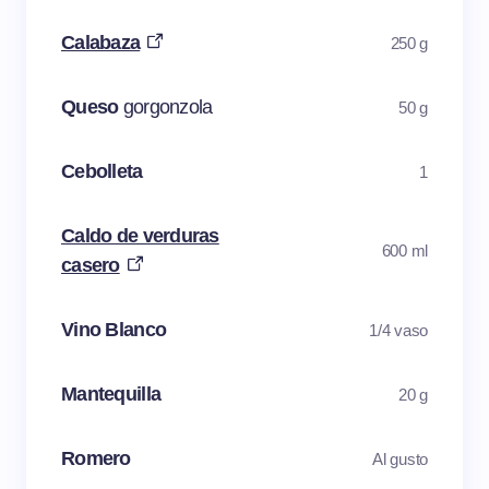
Calabaza
250 g
Queso
gorgonzola
50 g
Cebolleta
1
Caldo de verduras
600 ml
casero
Vino Blanco
1/4 vaso
Mantequilla
20 g
Romero
Al gusto