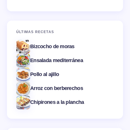
ÚLTIMAS RECETAS
Bizcocho de moras
Ensalada mediterránea
Pollo al ajillo
Arroz con berberechos
Chipirones a la plancha