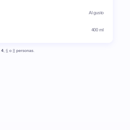
Al gusto
400 ml
,
4
,
6
o
8
personas.