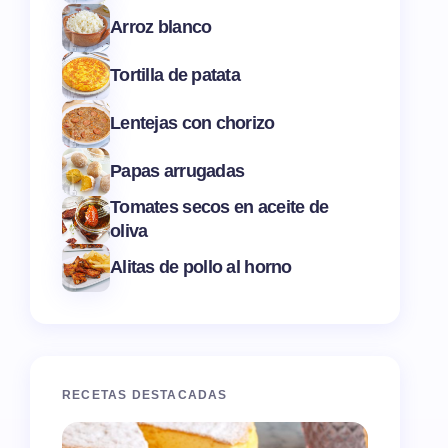
Arroz blanco
Tortilla de patata
Lentejas con chorizo
Papas arrugadas
Tomates secos en aceite de
oliva
Alitas de pollo al horno
RECETAS DESTACADAS