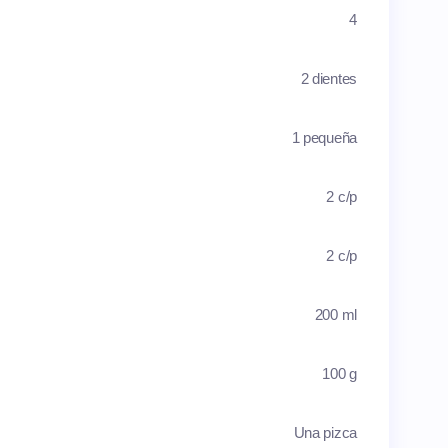
4
2 dientes
1 pequeña
2 c/p
2 c/p
200 ml
100 g
Una pizca