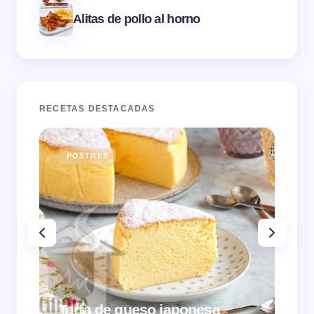
Alitas de pollo al horno
RECETAS DESTACADAS
POSTRES
E
Tarta de queso japonesa
Cr