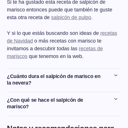
Si te ha gustado esta receta de salpicón de
marisco entonces puede que también te guste
esta otra receta de
salpicón de pulpo
.
Y si lo que estás buscando son ideas de
recetas
de Navidad
o más recetas con marisco te
invitamos a descubrir todas las
recetas de
mariscos
que tenemos en la web.
¿Cuánto dura el salpicón de marisco en
la nevera?
El salpicón de marisco podemos conservarlo en la
nevera dentro de un táper o un recipiente bien tapado
¿Con qué se hace el salpicón de
un máximo de dos días.
marisco?
El salpicón de marisco no deja de ser una especie de
ensalada hecha con frutos del mar, por lo que lo