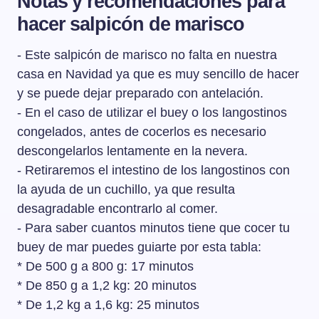
Notas y recomendaciones para
podemos hacer con el marisco que más nos guste. En
hacer salpicón de marisco
esta receta lo hicimos con buey de mar y langostinos y
lo completamos con uno poco de surimi (palitos de
- Este salpicón de marisco no falta en nuestra
cangrejo). Pero le podemos echar mejillones, centolla,
pulpo o algún pescado de carne firme como el rape.
casa en Navidad ya que es muy sencillo de hacer
y se puede dejar preparado con antelación.
- En el caso de utilizar el buey o los langostinos
congelados, antes de cocerlos es necesario
descongelarlos lentamente en la nevera.
- Retiraremos el intestino de los langostinos con
la ayuda de un cuchillo, ya que resulta
desagradable encontrarlo al comer.
- Para saber cuantos minutos tiene que cocer tu
buey de mar puedes guiarte por esta tabla:
* De 500 g a 800 g: 17 minutos
* De 850 g a 1,2 kg: 20 minutos
* De 1,2 kg a 1,6 kg: 25 minutos