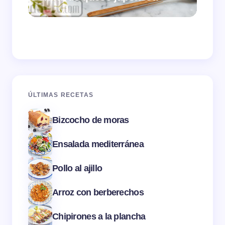
ÚLTIMAS RECETAS
Bizcocho de moras
Ensalada mediterránea
Pollo al ajillo
Arroz con berberechos
Chipirones a la plancha