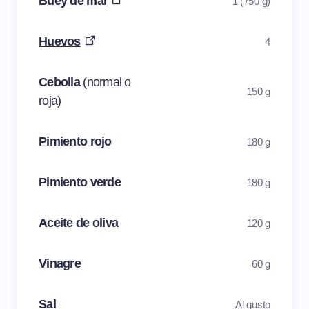
Buey de mar
1 (750 g)
Huevos
4
Cebolla
(normal o
150 g
roja)
Pimiento rojo
180 g
Pimiento verde
180 g
Aceite de oliva
120 g
Vinagre
60 g
Sal
Al gusto