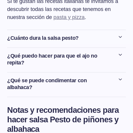
Si te gustan las recetas italianas te invitamos a
descubrir todas las recetas que tenemos en
nuestra sección de
pasta y pizza
.
¿Cuánto dura la salsa pesto?
La salsa pesto dura bien guardada en la nevera dentro
de un táper o un recipiente bien cerrado unos 2-3 días.
¿Qué puedo hacer para que el ajo no
repita?
Para que el ajo no repita es fundamental sacarle el
germen que tiene en el interior.
¿Qué se puede condimentar con
albahaca?
Hay un montón de recetas en las que se puede utilizar
la albahaca como condimento. Seguramente las recetas
Notas y recomendaciones para
con albahaca más conocidas son la salsa pesto y la
hacer salsa Pesto de piñones y
ensalada caprese
pero también se puede utilizar en
platos de carnes, pescados, sopas e incluso en postres.
albahaca