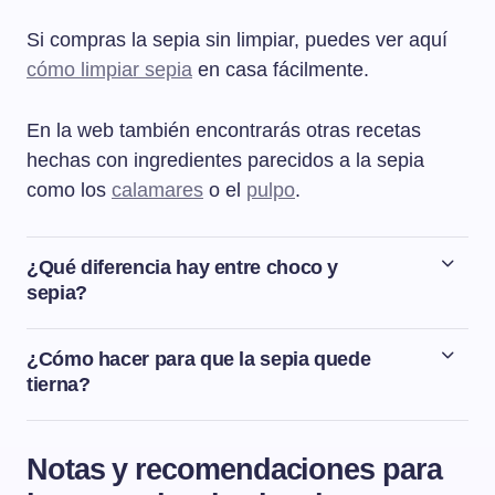
Si compras la sepia sin limpiar, puedes ver aquí
cómo limpiar sepia
en casa fácilmente.
En la web también encontrarás otras recetas
hechas con ingredientes parecidos a la sepia
como los
calamares
o el
pulpo
.
¿Qué diferencia hay entre choco y
sepia?
La sepia, el choco y la jibia son el mismo animal. La
principal diferencia en el nombre es por el tamaño, se
¿Cómo hacer para que la sepia quede
suele llamar choco a los ejemplares más pequeños y
tierna?
sepia o jibia a los más grandes. También varía el
Para que la sepia quede tierna es fundamental el punto
nombre según la zona geográfica, así en Andalucía y
de cocción, ni quedarnos cortos de tiempo ni pasarnos.
Galicia se le llama choco, en Cantabria se le llama jibia
Notas y recomendaciones para
Para hacer esta sepia a la plancha, la saltearemos
y en las regiones del Mediterráneo le llaman sepia.