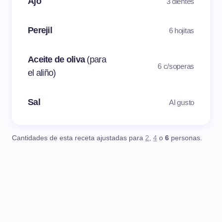
Ajo
3 dientes
Perejil
6 hojitas
Aceite de oliva
(para
6 c/soperas
el aliño)
Sal
Al gusto
Cantidades de esta receta ajustadas para
2
,
4
o
6
personas.