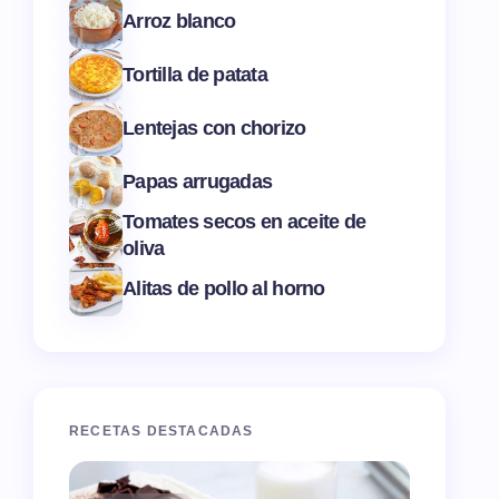
Arroz blanco
Tortilla de patata
Lentejas con chorizo
Papas arrugadas
Tomates secos en aceite de
oliva
Alitas de pollo al horno
RECETAS DESTACADAS