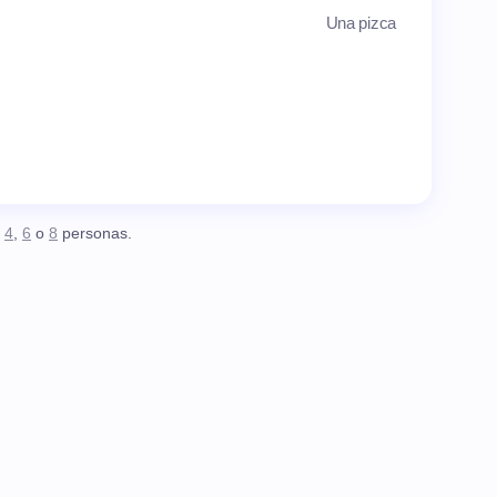
Una pizca
,
4
,
6
o
8
personas.