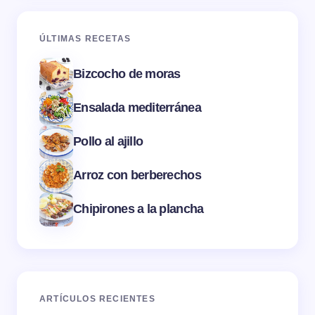
ÚLTIMAS RECETAS
Bizcocho de moras
Ensalada mediterránea
Pollo al ajillo
Arroz con berberechos
Chipirones a la plancha
ARTÍCULOS RECIENTES