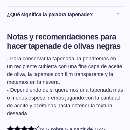
¿Qué significa la palabra tapenade?
El tapenade es una especie de paté de aceitunas
negras, típico de la Provenza y que se usa como
Notas y recomendaciones para
aperitivo acompañado de pan tostado para untar.
hacer tapenade de olivas negras
- Para conservar la tapenada, la pondremos en
un recipiente cubierta con una fina capa de aceite
de oliva, la tapamos con film transparente y la
metemos en la nevera.
- Dependiendo de si queremos una tapenada más
o menos espeso, iremos jugando con la cantidad
de aceite y aceitunas hasta obtener la textura
deseada.
4,5 sobre 5 a partir de 1527