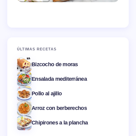
ÚLTIMAS RECETAS
Bizcocho de moras
Ensalada mediterránea
Pollo al ajillo
Arroz con berberechos
Chipirones a la plancha