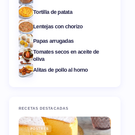
Tortilla de patata
Lentejas con chorizo
Papas arrugadas
Tomates secos en aceite de
oliva
Alitas de pollo al horno
RECETAS DESTACADAS
POSTRES
ENTR