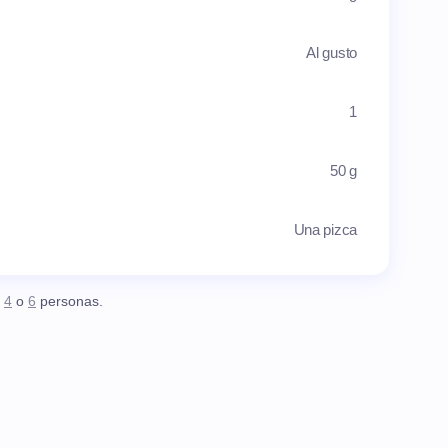
Al gusto
1
50 g
Una pizca
,
4
o
6
personas.