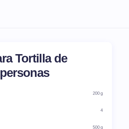
ra Tortilla de
 personas
200 g
4
500 g