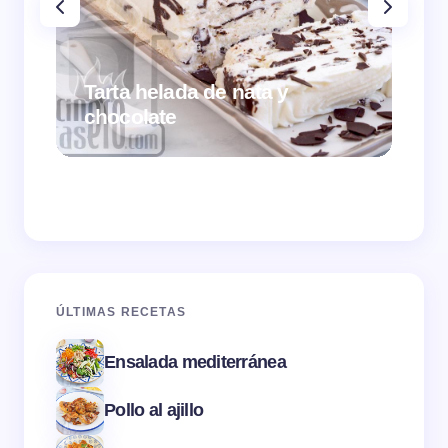
Tarta helada de nata y
chocolate
Cr
ÚLTIMAS RECETAS
Ensalada mediterránea
Pollo al ajillo