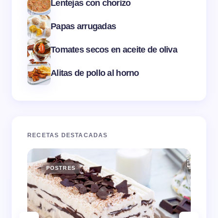
Lentejas con chorizo
Papas arrugadas
Tomates secos en aceite de oliva
Alitas de pollo al horno
RECETAS DESTACADAS
POSTRES
E