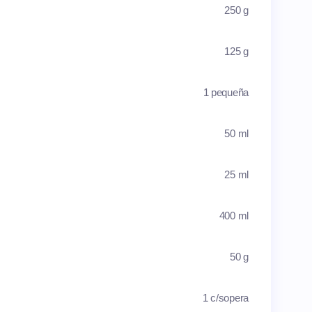
250 g
125 g
1 pequeña
50 ml
25 ml
400 ml
50 g
1 c/sopera