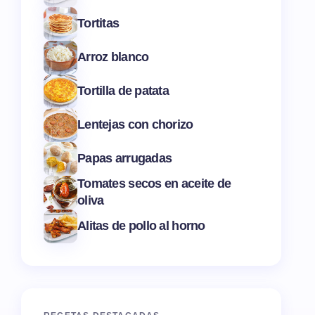
Tortitas
Arroz blanco
Tortilla de patata
Lentejas con chorizo
Papas arrugadas
Tomates secos en aceite de
oliva
Alitas de pollo al horno