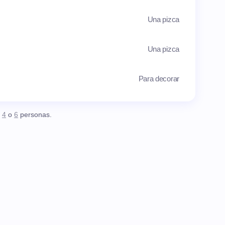
Una pizca
Una pizca
Para decorar
,
4
o
6
personas.